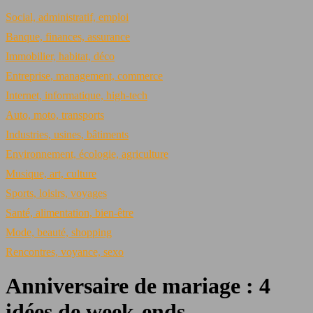
Social, administratif, emploi
Banque, finances, assurance
Immobilier, habitat, déco
Entreprise, management, commerce
Internet, informatique, high-tech
Auto, moto, transports
Industries, usines, bâtiments
Environnement, écologie, agriculture
Musique, art, culture
Sports, loisirs, voyages
Santé, alimentation, bien-être
Mode, beauté, shopping
Rencontres, voyance, sexo
Anniversaire de mariage : 4
idées de week-ends