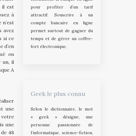
il est
pour profiter d’un tarif
osez à
attractif. Souscrire à un
e n’est
compte bancaire en ligne
s avez
permet surtout de gagner du
 si ce
temps et de gérer un coffre-
le d’en
fort électronique.
isé ou
un, il
isque A
Geek le plus connu
éaliser
st une
Selon le dictionnaire, le mot
 votre
« geek » désigne, une
is une
personne passionnée de
 de 48
l’informatique, science-fiction,