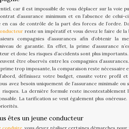
tiel, car il est impossible de vous déplacer sur la voie pu
u contrat d’assurance minimum et en l’absence de celui-ci
en cas de contrôle de la part des forces de l’ordre. D
conducteur
reste un impératif et vous devez le faire de la
usieurs compagnies d’assurances afin d’obtenir la mei
 niveau de garantie. En effet, la prime d’assurance n’e
teur et donc les risques d’accidents sont plus importants.
 peuvent être observés entre les compagnies d’assurances.
rprime trop imposante, la comparaison reste nécessaire e
d’abord, définissez votre budget, ensuite votre profil et
vous avez besoin uniquement de l’assurance minimale ou s
s risques. La dernière formule reste incontestablement l
sable. La tarification se veut également plus onéreuse. I
riorités.
ous êtes un jeune conducteur
e conduire
, vous devez réaliser certaines démarches pour 