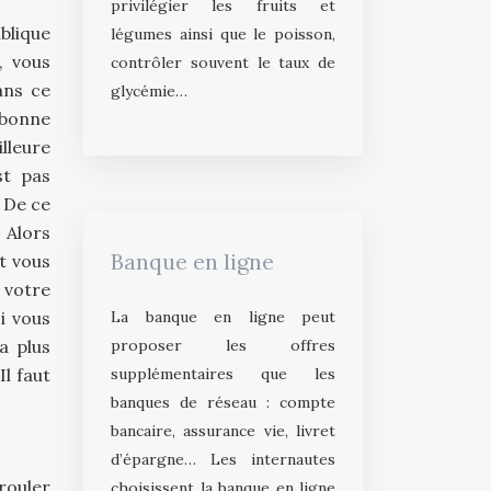
privilégier les fruits et
blique
légumes ainsi que le poisson,
, vous
contrôler souvent le taux de
ans ce
glycémie…
 bonne
lleure
st pas
 De ce
 Alors
Banque en ligne
t vous
 votre
La banque en ligne peut
i vous
proposer les offres
a plus
supplémentaires que les
l faut
banques de réseau : compte
bancaire, assurance vie, livret
d’épargne… Les internautes
rouler
choisissent la banque en ligne