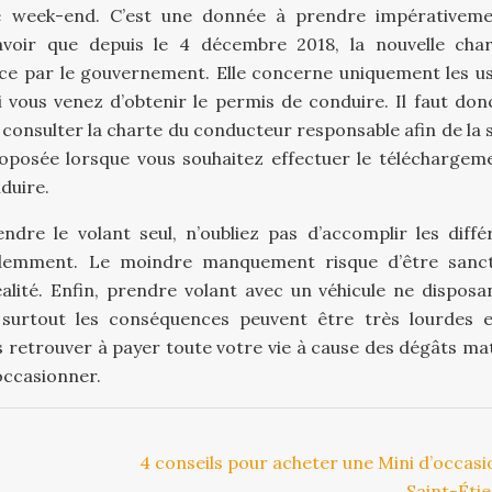
t le week-end. C’est une donnée à prendre impérativem
savoir que depuis le 4 décembre 2018, la nouvelle cha
ce par le gouvernement. Elle concerne uniquement les u
 vous venez d’obtenir le permis de conduire. Il faut don
t consulter la charte du conducteur responsable afin de la 
posée lorsque vous souhaitez effectuer le téléchargem
duire.
dre le volant seul, n’oubliez pas d’accomplir les diffé
demment. Le moindre manquement risque d’être sanc
alité. Enfin, prendre volant avec un véhicule ne disposa
t surtout les conséquences peuvent être très lourdes 
 retrouver à payer toute votre vie à cause des dégâts mat
occasionner.
4 conseils pour acheter une Mini d’occasi
Saint-Éti