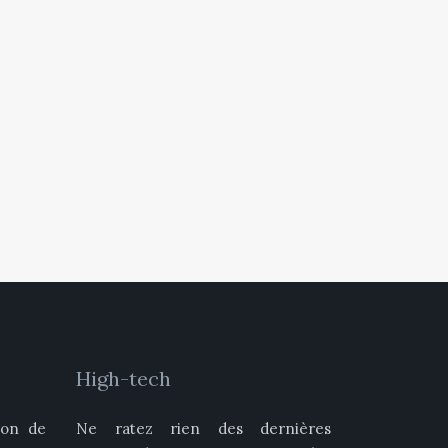
High-tech
ion de
Ne ratez rien des dernières