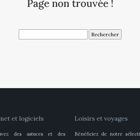
Page non trouvée !
net et logiciels
Loisirs et voyages
uvez des astuces et des
Bénéficiez de notre sélect