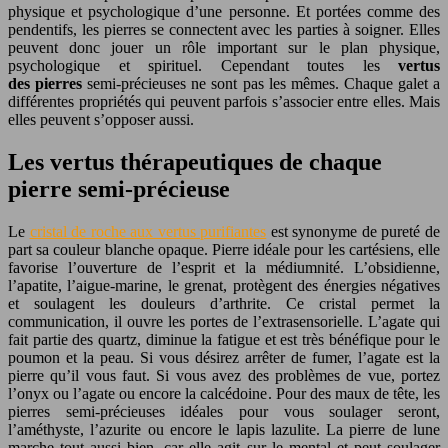
physique et psychologique d’une personne. Et portées comme des
pendentifs, les pierres se connectent avec les parties à soigner. Elles
peuvent donc jouer un rôle important sur le plan physique,
psychologique et spirituel. Cependant toutes les
vertus
des pierres
semi-précieuses ne sont pas les mêmes. Chaque galet a
différentes propriétés qui peuvent parfois s’associer entre elles. Mais
elles peuvent s’opposer aussi.
Les vertus thérapeutiques de chaque
pierre semi-précieuse
Le
cristal de roche aux vertus purifiantes
est synonyme de pureté de
part sa couleur blanche opaque. Pierre idéale pour les cartésiens, elle
favorise l’ouverture de l’esprit et la médiumnité. L’obsidienne,
l’apatite, l’aigue-marine, le grenat, protègent des énergies négatives
et soulagent les douleurs d’arthrite. Ce cristal permet la
communication, il ouvre les portes de l’extrasensorielle. L’agate qui
fait partie des quartz, diminue la fatigue et est très bénéfique pour le
poumon et la peau. Si vous désirez arrêter de fumer, l’agate est la
pierre qu’il vous faut. Si vous avez des problèmes de vue, portez
l’onyx ou l’agate ou encore la calcédoine. Pour des maux de tête, les
pierres semi-précieuses idéales pour vous soulager seront,
l’améthyste, l’azurite ou encore le lapis lazulite. La pierre de lune
marche tout aussi bien, car elle agit sur le mental et peut soulager