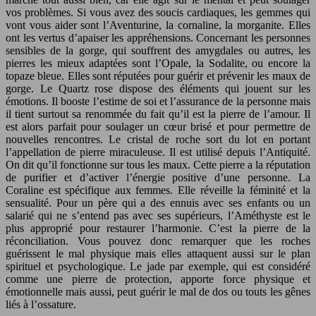
vos problèmes. Si vous avez des soucis cardiaques, les gemmes qui
vont vous aider sont l’Aventurine, la cornaline, la morganite. Elles
ont les vertus d’apaiser les appréhensions. Concernant les personnes
sensibles de la gorge, qui souffrent des amygdales ou autres, les
pierres les mieux adaptées sont l’Opale, la Sodalite, ou encore la
topaze bleue. Elles sont réputées pour guérir et prévenir les maux de
gorge. Le Quartz rose dispose des éléments qui jouent sur les
émotions. Il booste l’estime de soi et l’assurance de la personne mais
il tient surtout sa renommée du fait qu’il est la pierre de l’amour. Il
est alors parfait pour soulager un cœur brisé et pour permettre de
nouvelles rencontres. Le cristal de roche sort du lot en portant
l’appellation de pierre miraculeuse. Il est utilisé depuis l’Antiquité.
On dit qu’il fonctionne sur tous les maux. Cette pierre a la réputation
de purifier et d’activer l’énergie positive d’une personne. La
Coraline est spécifique aux femmes. Elle réveille la féminité et la
sensualité. Pour un père qui a des ennuis avec ses enfants ou un
salarié qui ne s’entend pas avec ses supérieurs, l’Améthyste est le
plus approprié pour restaurer l’harmonie. C’est la pierre de la
réconciliation. Vous pouvez donc remarquer que les roches
guérissent le mal physique mais elles attaquent aussi sur le plan
spirituel et psychologique. Le jade par exemple, qui est considéré
comme une pierre de protection, apporte force physique et
émotionnelle mais aussi, peut guérir le mal de dos ou touts les gênes
liés à l’ossature.