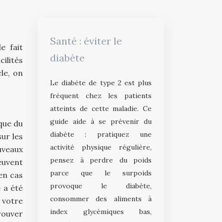
Santé : éviter le
e fait
diabète
ilités
cle, on
Le diabète de type 2 est plus
fréquent chez les patients
atteints de cette maladie. Ce
guide aide à se prévenir du
que du
diabète : pratiquez une
ur les
activité physique régulière,
uveaux
pensez à perdre du poids
euvent
parce que le surpoids
 en cas
provoque le diabète,
 a été
consommer des aliments à
 votre
index glycémiques bas,
rouver