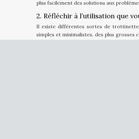
plus facilement des solutions aux problème
2. Réfléchir à l’utilisation que v
Il existe différentes sortes de trottinet
simples et minimalistes, des plus grosses c
Pour une utilisation purement urbaine, vo
qui respecte la réglementation en matiè
trottinette
à
assistance électrique
sur de
suspensions adaptées pour encaisser les 
3. Le confort
Lorsqu’il est question de
moyen de tran
qu’une trottinette électrique est différ
pouvoir rouler votre engin sur les trottoirs
et de pneumatiques adaptés.
Le confort se
à
assistance électrique
peut atteindre de
certaine stabilité avec un jeu minimal. En pl