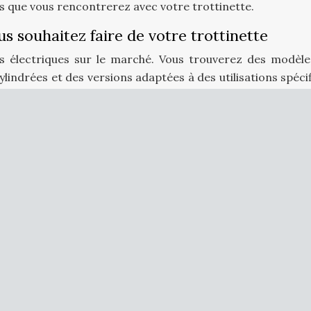
s que vous rencontrerez avec votre trottinette.
ous souhaitez faire de votre trottinette
tes électriques sur le marché. Vous trouverez des modèle
ylindrées et des versions adaptées à des utilisations spéci
us pouvez choisir un modèle léger, facilement transporta
re de vitesse autorisée.
Pour ceux qui comptent utilise
s terrains plus rugueux, des modèles plus robustes et do
chocs du
trajet
sont préférables.
sport
et de
mobilité
, le confort est essentiel. Gardez e
ente des modèles qui servaient comme jouet. Si vous sou
 et partout ailleurs, assurez-vous qu’il est équipé de susp
 situe également au niveau de la tenue du guidon. La trott
s vitesses élevées. Par conséquent, son guidon doit avo
us de cela, il doit être ferme.