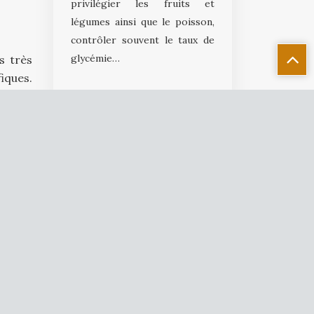
privilégier les fruits et
légumes ainsi que le poisson,
contrôler souvent le taux de
glycémie…
s très
fiques.
ble et
r leur
tés de
Banque en ligne
La banque en ligne peut
n tête
proposer les offres
haitez
supplémentaires que les
ensions
banques de réseau : compte
inette
bancaire, assurance vie, livret
ir une
d’épargne… Les internautes
choisissent la banque en ligne