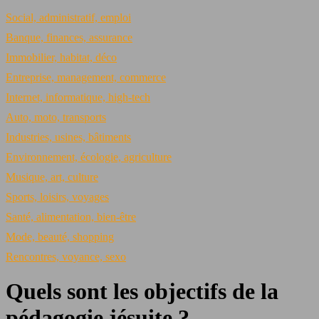
Social, administratif, emploi
Banque, finances, assurance
Immobilier, habitat, déco
Entreprise, management, commerce
Internet, informatique, high-tech
Auto, moto, transports
Industries, usines, bâtiments
Environnement, écologie, agriculture
Musique, art, culture
Sports, loisirs, voyages
Santé, alimentation, bien-être
Mode, beauté, shopping
Rencontres, voyance, sexo
Quels sont les objectifs de la
pédagogie jésuite ?