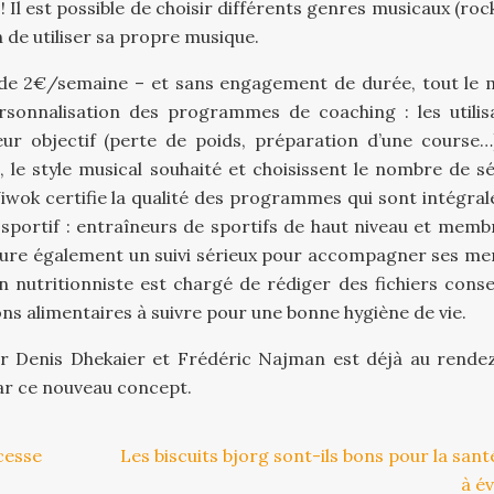
 Il est possible de choisir différents genres musicaux (roc
n de utiliser sa propre musique.
 de 2€/semaine – et sans engagement de durée, tout le
sonnalisation des programmes de coaching : les utilis
eur objectif (perte de poids, préparation d’une course…)
, le style musical souhaité et choisissent le nombre de s
. Jiwok certifie la qualité des programmes qui sont intégra
sportif : entraîneurs de sportifs de haut niveau et memb
assure également un suivi sérieux pour accompagner ses m
 nutritionniste est chargé de rédiger des fichiers consei
s alimentaires à suivre pour une bonne hygiène de vie.
r Denis Dhekaier et Frédéric Najman est déjà au rende
par ce nouveau concept.
 cesse
Les biscuits bjorg sont-ils bons pour la sant
à év