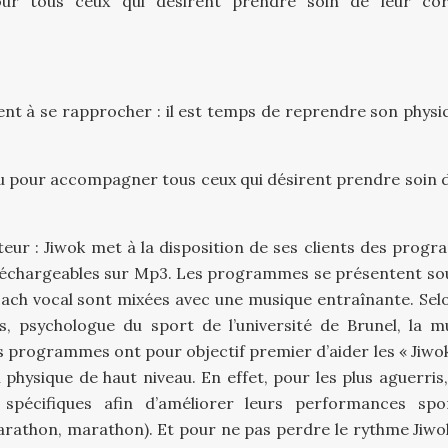
ur tous ceux qui désirent prendre soin de leur co
nt à se rapprocher : il est temps de reprendre son physi
u pour accompagner tous ceux qui désirent prendre soin d
teur : Jiwok met à la disposition de ses clients des prog
téléchargeables sur Mp3. Les programmes se présentent so
oach vocal sont mixées avec une musique entraînante. Sel
, psychologue du sport de l’université de Brunel, la m
 programmes ont pour objectif premier d’aider les « Jiwok
physique de haut niveau. En effet, pour les plus aguerris,
pécifiques afin d’améliorer leurs performances spor
arathon, marathon). Et pour ne pas perdre le rythme Jiwo