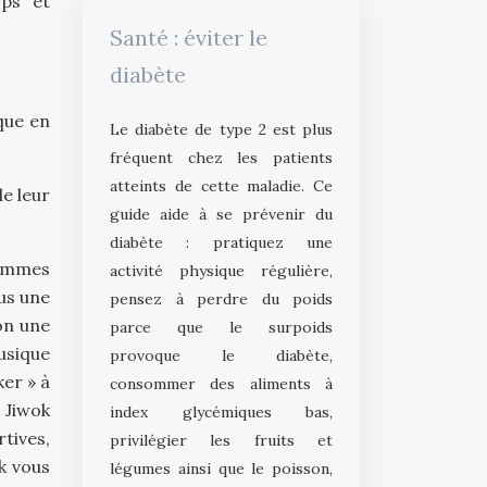
rps et
Santé : éviter le
diabète
que en
Le diabète de type 2 est plus
fréquent chez les patients
atteints de cette maladie. Ce
e leur
guide aide à se prévenir du
diabète : pratiquez une
rammes
activité physique régulière,
us une
pensez à perdre du poids
on une
parce que le surpoids
usique
provoque le diabète,
er » à
consommer des aliments à
 Jiwok
index glycémiques bas,
tives,
privilégier les fruits et
k vous
légumes ainsi que le poisson,