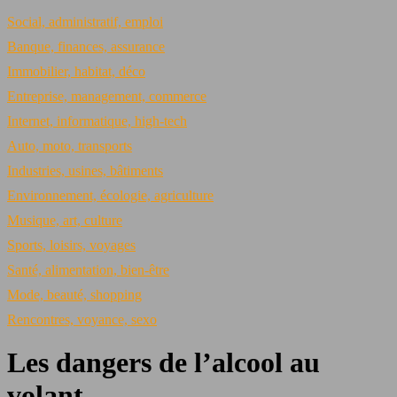
Social, administratif, emploi
Banque, finances, assurance
Immobilier, habitat, déco
Entreprise, management, commerce
Internet, informatique, high-tech
Auto, moto, transports
Industries, usines, bâtiments
Environnement, écologie, agriculture
Musique, art, culture
Sports, loisirs, voyages
Santé, alimentation, bien-être
Mode, beauté, shopping
Rencontres, voyance, sexo
Les dangers de l’alcool au
volant