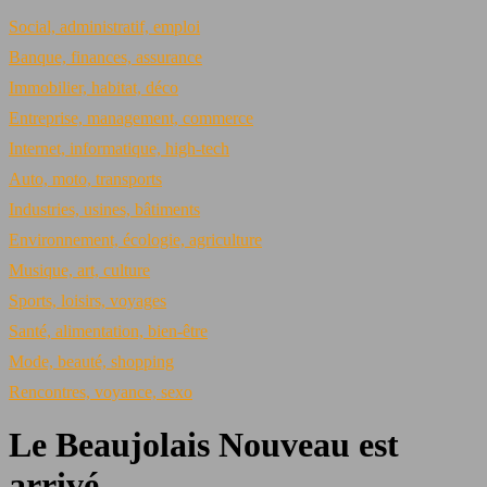
Social, administratif, emploi
Banque, finances, assurance
Immobilier, habitat, déco
Entreprise, management, commerce
Internet, informatique, high-tech
Auto, moto, transports
Industries, usines, bâtiments
Environnement, écologie, agriculture
Musique, art, culture
Sports, loisirs, voyages
Santé, alimentation, bien-être
Mode, beauté, shopping
Rencontres, voyance, sexo
Le Beaujolais Nouveau est
arrivé