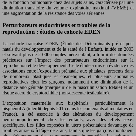
de la fonction pulmonaire chez des sujets sains, caractérisée par une
diminution transitoire du volume expiratoire maximal (VEMS) et
une augmentation de la résistance des voies aériennes.
Perturbateurs endocriniens et troubles de la
reproduction : études de cohorte EDEN
La cohorte française EDEN (Étude des Déterminants pré et post
natals du développement et de la santé de l’Enfant), initiée en 2003
et suivant plus de 2 000 couples mère-enfant, a fourni des données
précieuses sur l’impact des perturbateurs endocriniens sur la
reproduction et le développement. Cette étude a mis en évidence des
associations entre l’exposition prénatale aux phtalates, présents dans
de nombreux plastiques et cosmétiques, et plusieurs anomalies
reproductives chez les garçons, notamment une diminution de la
distance ano-génitale (marqueur de la masculinisation fœtale) et un
risque accru de cryptorchidie (non-descente testiculaire).
L’exposition maternelle aux bisphénols, particulièrement le
bisphénol A (interdit depuis 2015 dans les contenants alimentaires en
France), a été associée à des altérations du développement
neurocomportemental chez les enfants, avec des effets sexe-
spécifiques. Les filles exposées in utero présentaient davantage de
troubles anxieux à l’âge de 3 ans, tandis que les garçons montraient
plus fréquemment des comportements hyperactifs. La cohorte a