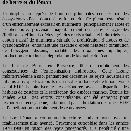
de berre et du léman
L’eutrophisation représente l’une des principales menaces pour les
écosystèmes d’eau douce dans le monde. Ce phénomène résulte
d’un enrichissement excessif en nutriments, principalement l’azote et
le phosphore, provenant majoritairement des activités agricoles
(fertilisants, effluents d’élevage), des rejets urbains et industriels. Cet
apport massif de nutriments stimule la prolifération d’algues et de
cyanobactéries, entraînant une cascade d’effets néfastes : diminution
de l’oxygène dissous, mortalité des organismes aquatiques,
production de toxines et dégradation de la qualité de l’eau.
Le Lac de Berre, en Provence, illustre parfaitement les
conséquences de l’eutrophisation anthropique. Cette lagune
méditerranéenne a subi pendant des décennies les rejets industriels et
urbains ainsi que les apports massifs d’eau douce et de limons via le
canal EDF. La biodiversité s’est effondrée, avec la disparition des
herbiers de zostères et la raréfaction des espèces marines. Depuis les
années 2000, des efforts considérables ont été entrepris pour
restaurer cet écosystème, notamment par la limitation des rejets EDF
et l’amélioration du traitement des eaux usées.
Le Lac Léman a connu une trajectoire similaire mais avec un
rétablissement plus avancé. Gravement eutrophisé dans les années
1970-1980 en raison des rejets phosphorés, il a bénéficié d’une