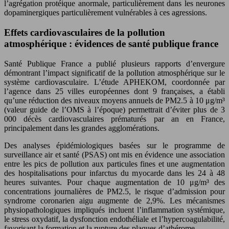
l’agrégation protéique anormale, particulièrement dans les neurones
dopaminergiques particulièrement vulnérables à ces agressions.
Effets cardiovasculaires de la pollution
atmosphérique : évidences de santé publique france
Santé Publique France a publié plusieurs rapports d’envergure
démontrant l’impact significatif de la pollution atmosphérique sur le
système cardiovasculaire. L’étude APHEKOM, coordonnée par
l’agence dans 25 villes européennes dont 9 françaises, a établi
qu’une réduction des niveaux moyens annuels de PM2.5 à 10 μg/m³
(valeur guide de l’OMS à l’époque) permettrait d’éviter plus de 3
000 décès cardiovasculaires prématurés par an en France,
principalement dans les grandes agglomérations.
Des analyses épidémiologiques basées sur le programme de
surveillance air et santé (PSAS) ont mis en évidence une association
entre les pics de pollution aux particules fines et une augmentation
des hospitalisations pour infarctus du myocarde dans les 24 à 48
heures suivantes. Pour chaque augmentation de 10 μg/m³ des
concentrations journalières de PM2.5, le risque d’admission pour
syndrome coronarien aigu augmente de 2,9%. Les mécanismes
physiopathologiques impliqués incluent l’inflammation systémique,
le stress oxydatif, la dysfonction endothéliale et l’hypercoagulabilité,
favorisant la formation et la rupture des plaques d’athérome.