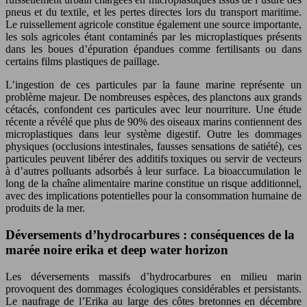
pneus et du textile, et les pertes directes lors du transport maritime.
Le ruissellement agricole constitue également une source importante,
les sols agricoles étant contaminés par les microplastiques présents
dans les boues d’épuration épandues comme fertilisants ou dans
certains films plastiques de paillage.
L’ingestion de ces particules par la faune marine représente un
problème majeur. De nombreuses espèces, des planctons aux grands
cétacés, confondent ces particules avec leur nourriture. Une étude
récente a révélé que plus de 90% des oiseaux marins contiennent des
microplastiques dans leur système digestif. Outre les dommages
physiques (occlusions intestinales, fausses sensations de satiété), ces
particules peuvent libérer des additifs toxiques ou servir de vecteurs
à d’autres polluants adsorbés à leur surface. La bioaccumulation le
long de la chaîne alimentaire marine constitue un risque additionnel,
avec des implications potentielles pour la consommation humaine de
produits de la mer.
Déversements d’hydrocarbures : conséquences de la
marée noire erika et deep water horizon
Les déversements massifs d’hydrocarbures en milieu marin
provoquent des dommages écologiques considérables et persistants.
Le naufrage de l’Erika au large des côtes bretonnes en décembre