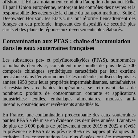
offshore. L’Erika a notamment conduit à l’adoption du paquet Erika
III par l’Union européenne, renforçant les contrôles des navires et la
responsabilité des acteurs de la chaîne du transport maritime. Suite à
Deepwater Horizon, les États-Unis ont réformé l’encadrement des
forages en eau profonde, imposant des dispositifs de sécurité plus
stricts et des plans de réponse aux déversements plus élaborés.
Contamination aux PFAS : chaîne d’accumulation
dans les eaux souterraines françaises
Les substances per- et polyfluoroalkylées (PFAS), surnommées
« polluants éternels », constituent une famille de plus de 4 700
composés chimiques synthétiques caractérisés par leur extrême
persistance dans l’environnement. Ces molécules, utilisées depuis les
années 1950 pour leurs propriétés imperméabilisantes, antiadhésives
et résistantes aux hautes températures, se retrouvent dans de
nombreux produits de consommation courante et applications
industrielles: textiles, emballages alimentaires, mousses anti-
incendie, cosmétiques et revêtements antiadhésifs.
En France, une contamination préoccupante des eaux souterraines
par les PFAS a été mise en évidence ces dernières années. L’analyse
de plus de 3 000 points de prélèvement entre 2019 et 2022 a révélé
la présence de PFAS dans près de 30% des nappes phréatiques du
territoire. Les concentrations les plus élevées ont été mesurées à