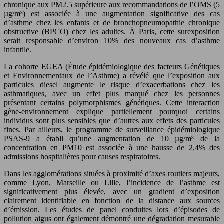
chronique aux PM2.5 supérieure aux recommandations de l’OMS (5
µg/m³) est associée à une augmentation significative des cas
d’asthme chez les enfants et de bronchopneumopathie chronique
obstructive (BPCO) chez les adultes. À Paris, cette surexposition
serait responsable d’environ 10% des nouveaux cas d’asthme
infantile.
La cohorte EGEA (Étude épidémiologique des facteurs Génétiques
et Environnementaux de l’Asthme) a révélé que l’exposition aux
particules diesel augmente le risque d’exacerbations chez les
asthmatiques, avec un effet plus marqué chez les personnes
présentant certains polymorphismes génétiques. Cette interaction
gène-environnement explique partiellement pourquoi certains
individus sont plus sensibles que d’autres aux effets des particules
fines. Par ailleurs, le programme de surveillance épidémiologique
PSAS-9 a établi qu’une augmentation de 10 µg/m³ de la
concentration en PM10 est associée à une hausse de 2,4% des
admissions hospitalières pour causes respiratoires.
Dans les agglomérations situées à proximité d’axes routiers majeurs,
comme Lyon, Marseille ou Lille, l’incidence de l’asthme est
significativement plus élevée, avec un gradient d’exposition
clairement identifiable en fonction de la distance aux sources
d’émission. Les études de panel conduites lors d’épisodes de
pollution aigus ont également démontré une dégradation mesurable