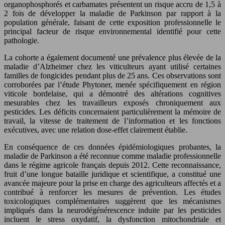
organophosphorés et carbamates présentent un risque accru de 1,5 à
2 fois de développer la maladie de Parkinson par rapport à la
population générale, faisant de cette exposition professionnelle le
principal facteur de risque environnemental identifié pour cette
pathologie.
La cohorte a également documenté une prévalence plus élevée de la
maladie d’Alzheimer chez les viticulteurs ayant utilisé certaines
familles de fongicides pendant plus de 25 ans. Ces observations sont
corroborées par l’étude Phytoner, menée spécifiquement en région
viticole bordelaise, qui a démontré des altérations cognitives
mesurables chez les travailleurs exposés chroniquement aux
pesticides. Les déficits concernaient particulièrement la mémoire de
travail, la vitesse de traitement de l’information et les fonctions
exécutives, avec une relation dose-effet clairement établie.
En conséquence de ces données épidémiologiques probantes, la
maladie de Parkinson a été reconnue comme maladie professionnelle
dans le régime agricole français depuis 2012. Cette reconnaissance,
fruit d’une longue bataille juridique et scientifique, a constitué une
avancée majeure pour la prise en charge des agriculteurs affectés et a
contribué à renforcer les mesures de prévention. Les études
toxicologiques complémentaires suggèrent que les mécanismes
impliqués dans la neurodégénérescence induite par les pesticides
incluent le stress oxydatif, la dysfonction mitochondriale et