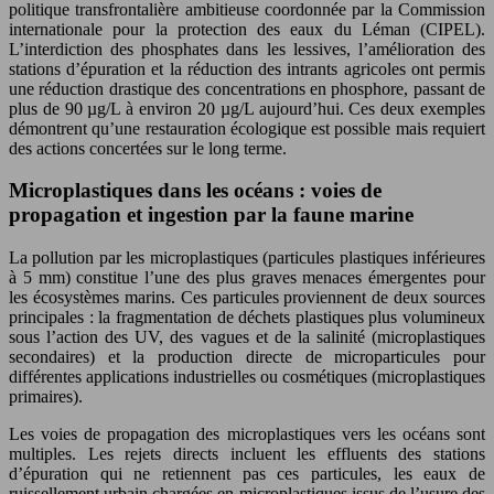
politique transfrontalière ambitieuse coordonnée par la Commission
internationale pour la protection des eaux du Léman (CIPEL).
L’interdiction des phosphates dans les lessives, l’amélioration des
stations d’épuration et la réduction des intrants agricoles ont permis
une réduction drastique des concentrations en phosphore, passant de
plus de 90 µg/L à environ 20 µg/L aujourd’hui. Ces deux exemples
démontrent qu’une restauration écologique est possible mais requiert
des actions concertées sur le long terme.
Microplastiques dans les océans : voies de
propagation et ingestion par la faune marine
La pollution par les microplastiques (particules plastiques inférieures
à 5 mm) constitue l’une des plus graves menaces émergentes pour
les écosystèmes marins. Ces particules proviennent de deux sources
principales : la fragmentation de déchets plastiques plus volumineux
sous l’action des UV, des vagues et de la salinité (microplastiques
secondaires) et la production directe de microparticules pour
différentes applications industrielles ou cosmétiques (microplastiques
primaires).
Les voies de propagation des microplastiques vers les océans sont
multiples. Les rejets directs incluent les effluents des stations
d’épuration qui ne retiennent pas ces particules, les eaux de
ruissellement urbain chargées en microplastiques issus de l’usure des