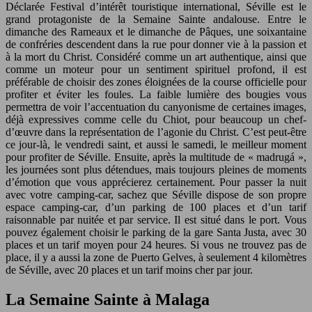
Déclarée Festival d’intérêt touristique international, Séville est le
grand protagoniste de la Semaine Sainte andalouse. Entre le
dimanche des Rameaux et le dimanche de Pâques, une soixantaine
de confréries descendent dans la rue pour donner vie à la passion et
à la mort du Christ. Considéré comme un art authentique, ainsi que
comme un moteur pour un sentiment spirituel profond, il est
préférable de choisir des zones éloignées de la course officielle pour
profiter et éviter les foules. La faible lumière des bougies vous
permettra de voir l’accentuation du canyonisme de certaines images,
déjà expressives comme celle du Chiot, pour beaucoup un chef-
d’œuvre dans la représentation de l’agonie du Christ. C’est peut-être
ce jour-là, le vendredi saint, et aussi le samedi, le meilleur moment
pour profiter de Séville. Ensuite, après la multitude de « madrugá »,
les journées sont plus détendues, mais toujours pleines de moments
d’émotion que vous apprécierez certainement. Pour passer la nuit
avec votre camping-car, sachez que Séville dispose de son propre
espace camping-car, d’un parking de 100 places et d’un tarif
raisonnable par nuitée et par service. Il est situé dans le port. Vous
pouvez également choisir le parking de la gare Santa Justa, avec 30
places et un tarif moyen pour 24 heures. Si vous ne trouvez pas de
place, il y a aussi la zone de Puerto Gelves, à seulement 4 kilomètres
de Séville, avec 20 places et un tarif moins cher par jour.
La Semaine Sainte à Malaga