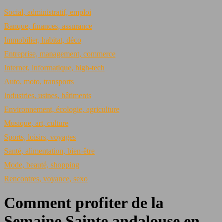
Social, administratif, emploi
Banque, finances, assurance
Immobilier, habitat, déco
Entreprise, management, commerce
Internet, informatique, high-tech
Auto, moto, transports
Industries, usines, bâtiments
Environnement, écologie, agriculture
Musique, art, culture
Sports, loisirs, voyages
Santé, alimentation, bien-être
Mode, beauté, shopping
Rencontres, voyance, sexo
Comment profiter de la
Semaine Sainte andalouse en