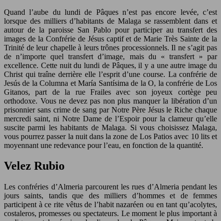
Quand l’aube du lundi de Pâques n’est pas encore levée, c’est
lorsque des milliers d’habitants de Malaga se rassemblent dans et
autour de la paroisse San Pablo pour participer au transfert des
images de la Confrérie de Jésus captif et de Marie Très Sainte de la
Trinité de leur chapelle à leurs trônes processionnels. Il ne s’agit pas
de n’importe quel transfert d’image, mais du « transfert » par
excellence. Cette nuit du lundi de Pâques, il y a une autre image du
Christ qui traîne derrière elle l’esprit d’une course. La confrérie de
Jesús de la Columna et María Santísima de la O, la confrérie de Los
Gitanos, part de la rue Frailes avec son joyeux cortège peu
orthodoxe. Vous ne devez pas non plus manquer la libération d’un
prisonnier sans crime de sang par Notre Père Jésus le Riche chaque
mercredi saint, ni Notre Dame de l’Espoir pour la clameur qu’elle
suscite parmi les habitants de Malaga. Si vous choisissez Malaga,
vous pourrez passer la nuit dans la zone de Los Patios avec 10 lits et
moyennant une redevance pour l’eau, en fonction de la quantité.
Velez Rubio
Les confréries d’Almeria parcourent les rues d’Almeria pendant les
jours saints, tandis que des milliers d’hommes et de femmes
participent à ce rite vêtus de l’habit nazaréen ou en tant qu’acolytes,
costaleros, promesses ou spectateurs. Le moment le plus important à