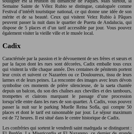
souligner est la réunion du dimanche de Pâques. Mais surtout, la
Semaine Sainte de Vélez Rubio se distingue, cataloguée comme
Festival d’intérêt touristique national, ce qui donne une idée de son
mérite et de sa beauté. Ceux qui visitent Velez Rubio à Pâques
peuvent passer la nuit dans le quartier de Puerta de Andalucia, qui
dispose de 5 places et d’un tarif accessible par jour. Vous pouvez
également visiter la vieille ville et le musée local.
Cadix
Caractérisée par la passion et le dévouement de ses frères et sœurs et
par la façon dont les rues sont décorées, Cadix emballe tous ceux
qui visitent la ville chaque année. Des centaines de pénitents portent
leur croix et suivent ce Nazaréen ou ce Douloureux, tissu de leurs
larmes et de leurs peines. La rencontre des images avec leurs dévots
symbolise ces moments de prière silencieuse, de la saeta chantée
depuis un balcon, du son des chaînes aux chevilles et des tambours,
trompettes et clairons marquant le passage d’une procession
lorsqu’elle entre dans les rues de son quartier. À Cadix, vous pouvez
passer la nuit sur le parking Muelle Reina Sofía, qui compte 50
places et dont le tarif est raisonnable par jour. Le séjour maximum
est de 72 heures. Il est situé dans le centre historique de Cadix.
Les confréries qui sortent le vendredi saint madrgada se distinguent :
El Perdón, La Misericordia et El Nazareno, ce dernier de grande