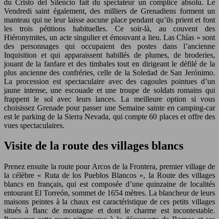
du Cristo del Silencio fait du spectateur un complice absolu. Le
Vendredi saint également, des milliers de Grenadiens forment un
manteau qui ne leur laisse aucune place pendant qu’ils prient et font
les trois pétitions habituelles. Ce soir-là, au couvent des
Hiéronymites, un acte singulier et émouvant a lieu. Las Chías » sont
des personnages qui occupaient des postes dans l’ancienne
Inquisition et qui apparaissent habillés de plumes, de broderies,
jouant de la fanfare et des timbales tout en dirigeant le défilé de la
plus ancienne des confréries, celle de la Soledad de San Jerónimo.
La procession est spectaculaire avec des cagoules pointues d’un
jaune intense, une escouade et une troupe de soldats romains qui
frappent le sol avec leurs lances. La meilleure option si vous
choisissez Grenade pour passer une Semaine sainte en camping-car
est le parking de la Sierra Nevada, qui compte 60 places et offre des
vues spectaculaires.
Visite de la route des villages blancs
Prenez ensuite la route pour Arcos de la Frontera, premier village de
la célèbre « Ruta de los Pueblos Blancos », la Route des villages
blancs en français, qui est composée d’une quinzaine de localités
entourant El Torreón, sommet de 1654 mètres. La blancheur de leurs
maisons peintes à la chaux est caractéristique de ces petits villages
situés à flanc de montagne et dont le charme est incontestable.