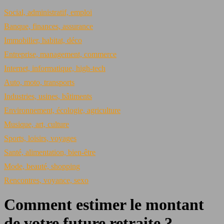
Social, administratif, emploi
Banque, finances, assurance
Immobilier, habitat, déco
Entreprise, management, commerce
Internet, informatique, high-tech
Auto, moto, transports
Industries, usines, bâtiments
Environnement, écologie, agriculture
Musique, art, culture
Sports, loisirs, voyages
Santé, alimentation, bien-être
Mode, beauté, shopping
Rencontres, voyance, sexo
Comment estimer le montant
de votre future retraite ?