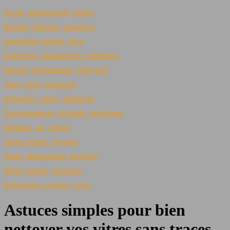
Social, administratif, emploi
Banque, finances, assurance
Immobilier, habitat, déco
Entreprise, management, commerce
Internet, informatique, high-tech
Auto, moto, transports
Industries, usines, bâtiments
Environnement, écologie, agriculture
Musique, art, culture
Sports, loisirs, voyages
Santé, alimentation, bien-être
Mode, beauté, shopping
Rencontres, voyance, sexo
Astuces simples pour bien
nettoyer vos vitres sans traces