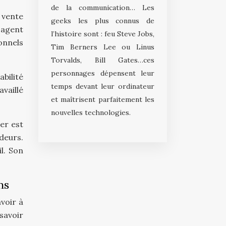
de la communication… Les
 vente
geeks les plus connus de
 agent
l’histoire sont : feu Steve Jobs,
ionnels
Tim Berners Lee ou Linus
Torvalds, Bill Gates…ces
personnages dépensent leur
bilité
temps devant leur ordinateur
availlé
et maîtrisent parfaitement les
nouvelles technologies.
er est
ndeurs.
l. Son
ns
voir à
 savoir