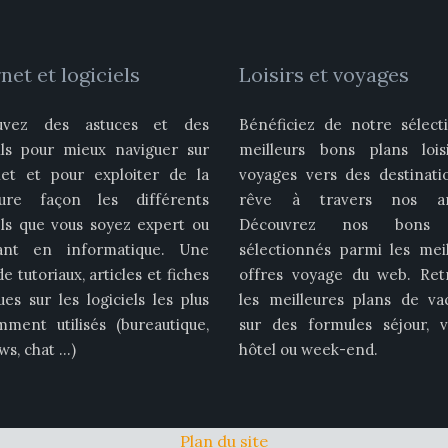
net et logiciels
Loisirs et voyages
uvez des astuces et des
Bénéficiez de notre sélect
ils pour mieux naviguer sur
meilleurs bons plans lois
net et pour exploiter de la
voyages vers des destinati
eure façon les différents
rêve à travers nos art
els que vous soyez expert ou
Découvrez nos bons 
ant en informatique. Une
sélectionnés parmi les meil
de tutoriaux, articles et fiches
offres voyage du web. Ret
ues sur les logiciels les plus
les meilleures plans de va
mment utilisés (bureautique,
sur des formules séjour, v
s, chat …)
hôtel ou week-end.
Plan du site