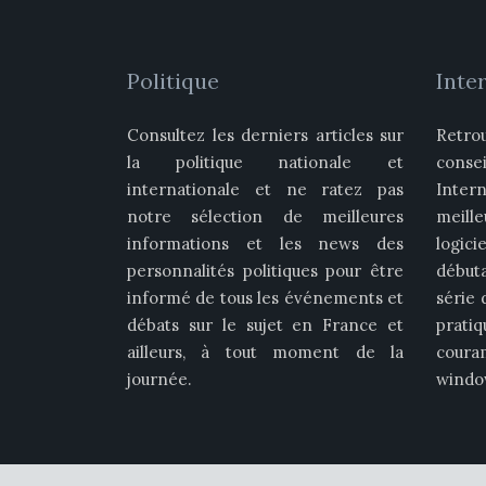
Politique
Inter
Consultez les derniers articles sur
Retro
la politique nationale et
conse
internationale et ne ratez pas
Inter
notre sélection de meilleures
meill
informations et les news des
logici
personnalités politiques pour être
début
informé de tous les événements et
série 
débats sur le sujet en France et
pratiq
ailleurs, à tout moment de la
coura
journée.
window