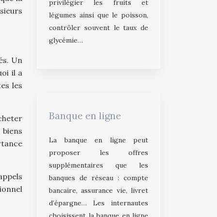
privilégier les fruits et
sieurs
légumes ainsi que le poisson,
contrôler souvent le taux de
glycémie…
és. Un
oi il a
es les
Banque en ligne
cheter
 biens
La banque en ligne peut
rtance
proposer les offres
supplémentaires que les
appels
banques de réseau : compte
ionnel
bancaire, assurance vie, livret
d’épargne… Les internautes
choisissent la banque en ligne